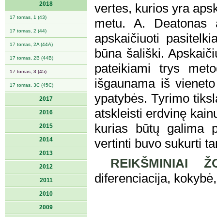
2018
vertes, kurios yra ap
17 tomas, 1 (43)
metu. A. Deatonas a
17 tomas, 2 (44)
apskaičiuoti pasitelk
17 tomas, 2A (44A)
būna šališki. Apskaič
17 tomas, 2B (44B)
pateikiami trys meto
17 tomas, 3 (45)
išgaunama iš vieneto 
17 tomas, 3C (45C)
ypatybės. Tyrimo tiksl
2017
atskleisti erdvinę kain
2016
kurias būtų galima p
2015
2014
vertinti buvo sukurti tam
2013
REIKŠMINIAI ŽO
2012
diferenciacija, kokybė
2011
2010
2009