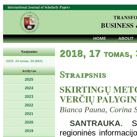
International Journal of Scholarly Papers
TRANSFO
BUSINESS
HOME
ABOUT
2018, 17 tomas, 
Naujausias
2025, 24 tomas, 3A (66A)
Straipsnis
Archyvas
2025
SKIRTINGŲ METO
2024
VERČIŲ PALYGIN
2023
2022
Bianca Pauna, Corina 
2021
SANTRAUKA
. St
2020
regioninės informacij
2019