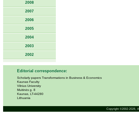
2008
2007
2006
2005
2004
2003
2002
Editorial correspondence:
Scholarly papers Transformations in Business & Economics
Kaunas Faculty
Vilnius University
Muitinės g. 8
Kaunas, LT-44280
Lithuania
Copyright ©2002-2026,
A