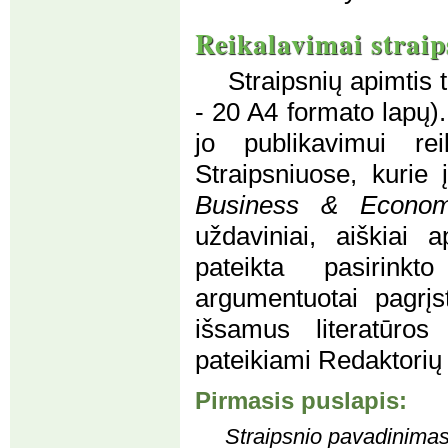
Reikalavimai strai
Straipsnių apimtis 
- 20 A4 formato lapų).
jo publikavimui rei
Straipsniuose, kurie
Business & Econom
uždaviniai, aiškiai 
pateikta pasirinkt
argumentuotai pagrįst
išsamus literatūros
pateikiami Redaktorių 
Pirmasis puslapis:
Straipsnio pavadinimas, 