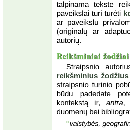
talpinama tekste reik
paveikslai turi turėti
k
ar paveikslu privalom
(originalų ar adaptu
autorių.
Reikšminiai žodžiai
Straipsnio autori
reikšminius žodžius
straipsnio turinio pob
būdu padedate poten
kontekstą ir,
antra
,
duomenų bei bibliograf
valstybės, geografin