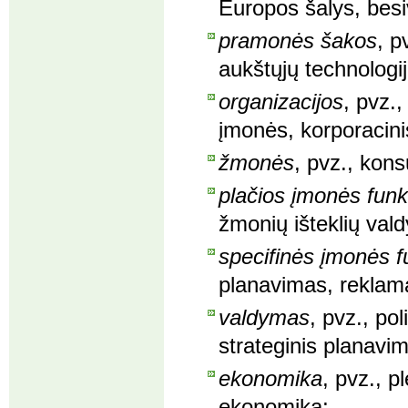
Europos šalys, besi
pramonės šakos
, p
aukštųjų technologi
organizacijos
, pvz.
įmonės, korporacin
žmonės
, pvz., kons
plačios įmonės funk
žmonių išteklių vald
specifinės įmonės f
planavimas, reklam
valdymas
, pvz., po
strateginis planavi
ekonomika
, pvz., 
ekonomika;