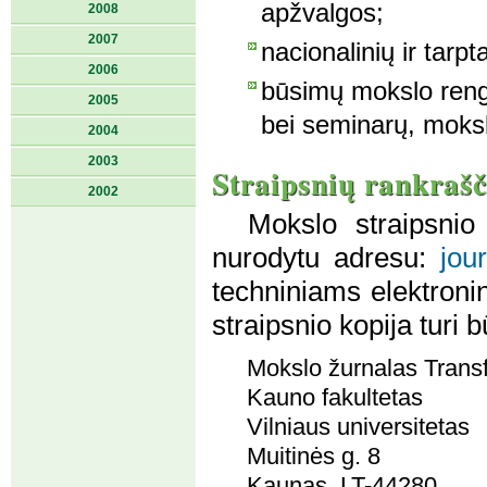
apžvalgos;
2008
2007
nacionalinių ir tarp
2006
būsimų mokslo rengin
2005
bei seminarų, moks
2004
2003
Straipsnių rankrašč
2002
Mokslo straipsnio 
nurodytu adresu:
jou
techniniams elektron
straipsnio kopija turi 
Mokslo žurnalas Trans
Kauno fakultetas
Vilniaus universitetas
Muitinės g. 8
Kaunas, LT-44280