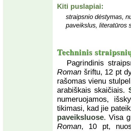
Kiti puslapiai:
straipsnio dėstymas, nu
paveikslus, literatūros 
Techninis straipsni
Pagrindinis straip
Roman
šriftu, 12 pt d
rašomas vienu stulpel
arabiškais skaičiais.
numeruojamos, išsk
tikimasi, kad jie pate
paveiksluose
. Visa g
Roman
, 10 pt, nuos