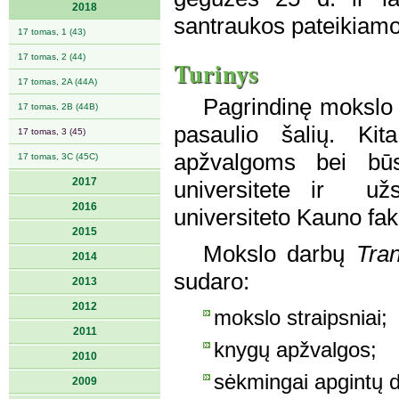
2018
santraukos pateikiamos
17 tomas, 1 (43)
17 tomas, 2 (44)
Turinys
17 tomas, 2A (44A)
Pagrindinę mokslo ž
17 tomas, 2B (44B)
pasaulio šalių. Kit
17 tomas, 3 (45)
apžvalgoms bei bū
17 tomas, 3C (45C)
2017
universitete ir užs
2016
universiteto Kauno fak
2015
Mokslo darbų
Tra
2014
sudaro:
2013
2012
mokslo straipsniai;
2011
knygų apžvalgos;
2010
sėkmingai apgintų da
2009