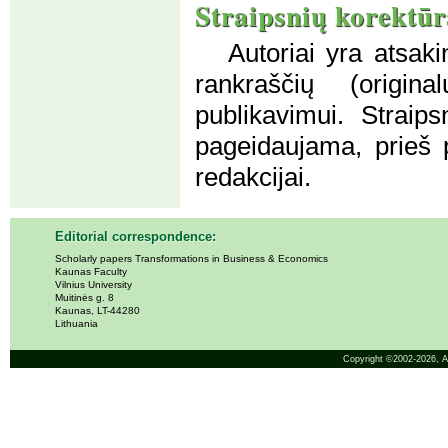
Straipsnių korektūr
Autoriai yra atsak
rankraščių (origin
publikavimui. Straips
pageidaujama, prieš p
redakcijai.
Editorial correspondence:
Scholarly papers Transformations in Business & Economics
Kaunas Faculty
Vilnius University
Muitinės g. 8
Kaunas, LT-44280
Lithuania
Copyright ©2002-2026,
A