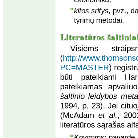
kitos sritys
, pvz., d
tyrimų metodai.
Literatūros šaltinia
Visiems straip
(
http://www.thomsonscie
PC=MASTER
) regist
būti pateikiami Harv
pateikiamas apvaliuo
šaltinio leidybos meta
1994, p. 23). Jei citu
(McAdam
et al.
, 200
literatūros sąrašas al
Knygoms
: pavardė, 