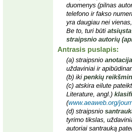
duomenys (pilnas autori
telefono ir fakso numeri
yra daugiau nei vienas,
Be to, turi būti
atsiųsta
straipsnio autorių (ap
Antrasis puslapis:
(a) straipsnio
anotacij
uždaviniai ir apibūdinam
(b) iki
penkių reikšmin
(c) atskira eilute patei
Literature,
angl.
)
klasi
(
www.aeaweb.org/journ
(d) straipsnio
santrauk
tyrimo tikslas, uždavini
autoriai santrauką patei