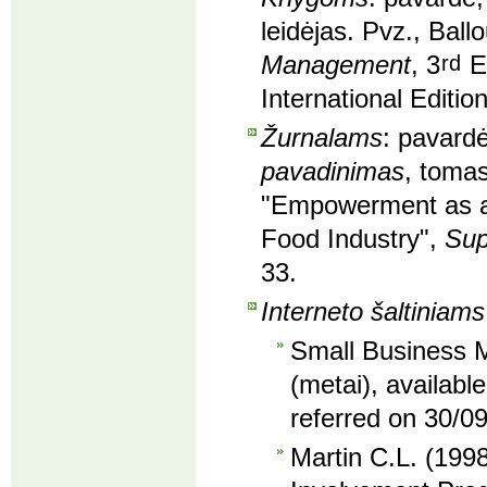
leidėjas. Pvz., Ball
Management
, 3
rd
Ed
International Editio
Žurnalams
: pavardė
pavadinimas
, tomas
"Empowerment as a 
Food Industry",
Sup
33.
Interneto šaltiniams
Small Business M
(metai), availabl
referred on 30/0
Martin C.L. (1998