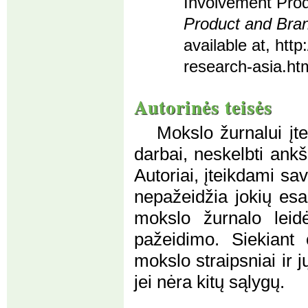
Involvement Prod
Product and Br
available at, ht
research-asia.ht
Autorinės teisės
Mokslo žurnalui įtei
darbai, neskelbti ankšč
Autoriai, įteikdami sav
nepažeidžia jokių e
mokslo žurnalo leid
pažeidimo. Siekiant o
mokslo straipsniai ir 
jei nėra kitų sąlygų.