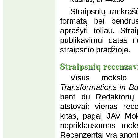
Straipsnių rankrašč
formatą bei bendru
aprašyti toliau. Str
publikavimui datas n
straipsnio pradžioje.
Straipsnių recenza
Visus mokslo st
Transformations in B
bent du Redaktorių 
atstovai: vienas rec
kitas, pagal JAV Moks
nepriklausomas moksl
Recenzentai yra anoni