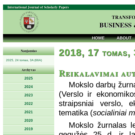
International Journal of Scholarly Papers
TRANSFO
BUSINESS
HOME
ABOUT
2018, 17 tomas, 
Naujausias
2025, 24 tomas, 3A (66A)
Reikalavimai au
Archyvas
2025
Mokslo darbų žurn
2024
(Verslo ir ekonomiko
2023
straipsniai verslo, 
2022
tematika (
socialiniai 
2021
2020
Mokslo žurnalas l
2019
gegužės 25 d. ir la