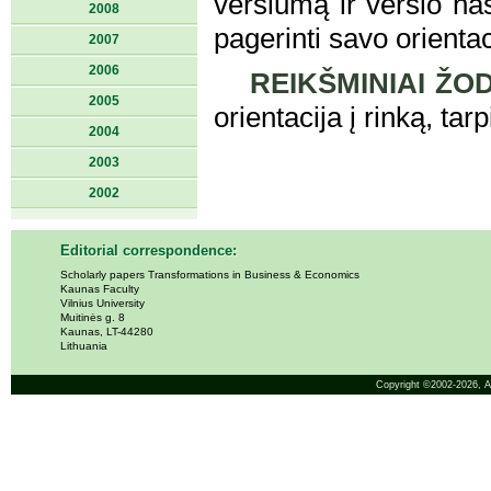
verslumą ir verslo na
2008
pagerinti savo orienta
2007
2006
REIKŠMINIAI ŽOD
2005
orientacija į rinką, t
2004
2003
2002
Editorial correspondence:
Scholarly papers Transformations in Business & Economics
Kaunas Faculty
Vilnius University
Muitinės g. 8
Kaunas, LT-44280
Lithuania
Copyright ©2002-2026,
A