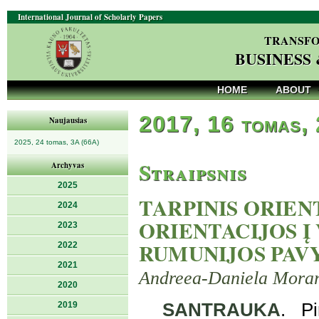
International Journal of Scholarly Papers
TRANSFO
BUSINESS
HOME
ABOUT
2017, 16 tomas,
Naujausias
2025, 24 tomas, 3A (66A)
Straipsnis
Archyvas
2025
TARPINIS ORIEN
2024
ORIENTACIJOS Į
2023
RUMUNIJOS PAV
2022
2021
Andreea-Daniela Moraru
2020
2019
SANTRAUKA
. Pi