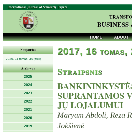
International Journal of Scholarly Papers
TRANSFO
BUSINESS
HOME
ABOUT
2017, 16 tomas,
Naujausias
2025, 24 tomas, 3A (66A)
Straipsnis
Archyvas
2025
BANKININKYSTĖ
2024
SUPRANTAMOS V
2023
JŲ LOJALUMUI
2022
2021
Maryam Abdoli, Reza Ro
2020
Jokšienė
2019