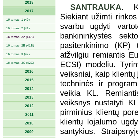
2018
SANTRAUKA
. Ka
2017
Siekiant užimti rinkos
16 tomas, 1 (40)
svarbu ugdyti vartot
16 tomas, 2 (41)
bankininkystės sekt
16 tomas, 2A (41A)
pasitenkinimo (KP) 
16 tomas, 2B (41B)
atžvilgiu remiantis E
16 tomas, 3 (42)
ECSI) modeliu. Tyrim
16 tomas, 3C (42C)
2016
veiksniai, kaip klientų
2015
techninės ir program
2014
veikia KL. Remianti
2013
veiksnys nustatyti KL
2012
pirminius klientų pore
2011
klientų lojalumo ugdy
2010
santykius. Straipsn
2009