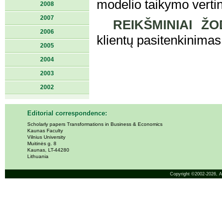
modelio taikymo vertin
2008
2007
REIKŠMINIAI ŽO
2006
klientų pasitenkinimas
2005
2004
2003
2002
Editorial correspondence:
Scholarly papers Transformations in Business & Economics
Kaunas Faculty
Vilnius University
Muitinės g. 8
Kaunas, LT-44280
Lithuania
Copyright ©2002-2026,
A