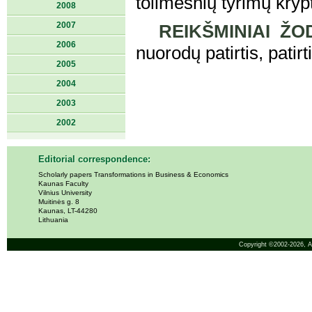
tolimesnių tyrimų kry
2008
2007
REIKŠMINIAI ŽOD
2006
nuorodų patirtis, patir
2005
2004
2003
2002
Editorial correspondence:
Scholarly papers Transformations in Business & Economics
Kaunas Faculty
Vilnius University
Muitinės g. 8
Kaunas, LT-44280
Lithuania
Copyright ©2002-2026,
A