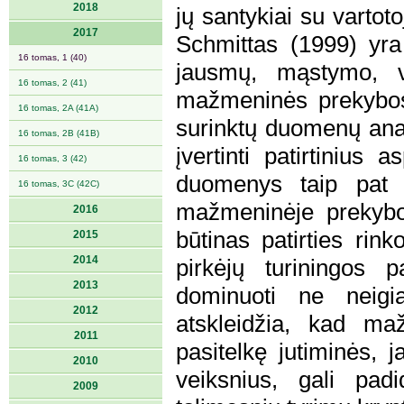
2018
jų santykiai su vartot
2017
Schmittas (1999) yra 
16 tomas, 1 (40)
jausmų, mąstymo, ve
16 tomas, 2 (41)
mažmeninės prekybos 
16 tomas, 2A (41A)
surinktų duomenų anal
16 tomas, 2B (41B)
įvertinti patirtinius
16 tomas, 3 (42)
duomenys taip pat at
16 tomas, 3C (42C)
mažmeninėje prekybo
2016
būtinas patirties rink
2015
2014
pirkėjų turiningos p
2013
dominuoti ne neigi
2012
atskleidžia, kad mažm
2011
pasitelkę jutiminės,
2010
veiksnius, gali pad
2009