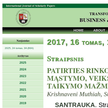
International Journal of Scholarly Papers
TRANSFO
BUSINESS
HOME
ABOUT
2017, 16 tomas, 
Naujausias
2025, 24 tomas, 3A (66A)
Straipsnis
Archyvas
2025
PATIRTIES RINK
2024
MĄSTYMO, VEIK
2023
TAIKYMO MAŽME
2022
2021
Krishnaveni Muthiah, S
2020
2019
SANTRAUKA
. Str