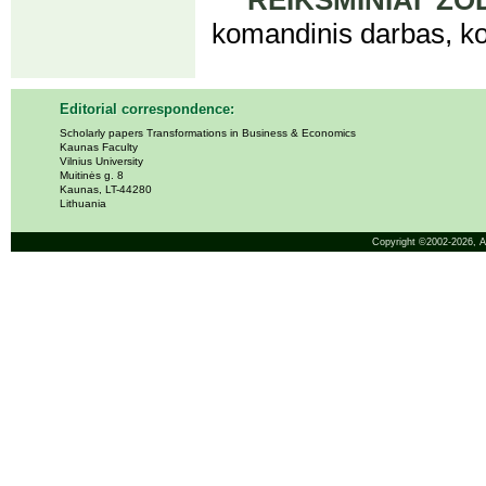
REIKŠMINIAI ŽOD
komandinis darbas, k
Editorial correspondence:
Scholarly papers Transformations in Business & Economics
Kaunas Faculty
Vilnius University
Muitinės g. 8
Kaunas, LT-44280
Lithuania
Copyright ©2002-2026,
A