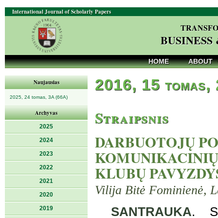
International Journal of Scholarly Papers
TRANSFO
BUSINESS
HOME
ABOUT
2016, 15 tomas,
Naujausias
2025, 24 tomas, 3A (66A)
Straipsnis
Archyvas
2025
DARBUOTOJŲ POŽ
2024
KOMUNIKACINIŲ
2023
KLUBŲ PAVYZDY
2022
2021
Vilija Bitė Fominienė, 
2020
2019
SANTRAUKA
. St