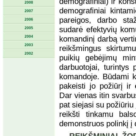
demografiniai) ir konst
2008
demografiniai kintamie
2007
pareigos, darbo staž
2006
sudarė efektyvių komu
2005
2004
komandinį darbą verti
2003
reikšmingus skirtum
2002
puikių gebėjimų mint
darbuotojai, turintys 
komandoje. Būdami ko
pakeisti jo požiūrį i
Dar vienas itin svarbu
pat siejasi su požiūri
reikšti tinkamu bal
demonstruos polinkį į