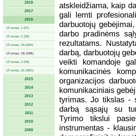
2018
atskleidžiama, kaip d
2017
gali lemti profesion
2016
darbuotojų gebėjimai,
15 tomas, 1 (37)
darbo pradinėms sąl
15 tomas, 2 (38)
rezultatams. Nustatyt
15 tomas, 2A (38A)
darbą, darbuotojų gebė
15 tomas, 2B (38B)
veikti komandoje gal
15 tomas, 3 (39)
komunikacinės komp
15 tomas, 3C (39C)
organizacijos darbuot
2015
2014
komunikaciniais gebėji
2013
tyrimas. Jo tikslas -
2012
darbą sąsajų su tur
2011
Tyrimo tikslui pasie
2010
instrumentas - klausim
2009