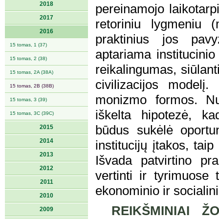
2018
pereinamojo laikotarpi
2017
retoriniu lygmeniu (
2016
praktinius jos pavyz
15 tomas, 1 (37)
aptariama institucinio
15 tomas, 2 (38)
reikalingumas, siūlan
15 tomas, 2A (38A)
civilizacijos modelį.
15 tomas, 2B (38B)
monizmo formos. Nu
15 tomas, 3 (39)
iškelta hipotezė, ka
15 tomas, 3C (39C)
būdus sukėlė oportun
2015
2014
institucijų įtakos, tai
2013
Išvada patvirtino pr
2012
vertinti ir tyrimuose t
2011
ekonominio ir socialini
2010
REIKŠMINIAI ŽO
2009