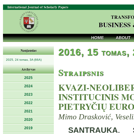
International Journal of Scholarly Papers
TRANSFO
BUSINESS
HOME
ABOUT
2016, 15 tomas,
Naujausias
2025, 24 tomas, 3A (66A)
Straipsnis
Archyvas
2025
KVAZI-NEOLIBER
2024
INSTITUCINIS M
2023
PIETRYČIŲ EUR
2022
2021
Mimo Drasković, Veselin
2020
2019
SANTRAUKA
. St