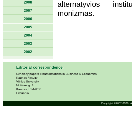
alternatyvios instit
2008
2007
monizmas.
2006
2005
2004
2003
2002
Editorial correspondence:
Scholarly papers Transformations in Business & Economics
Kaunas Faculty
Vilnius University
Muitinės g. 8
Kaunas, LT-44280
Lithuania
Copyright ©2002-2026,
A