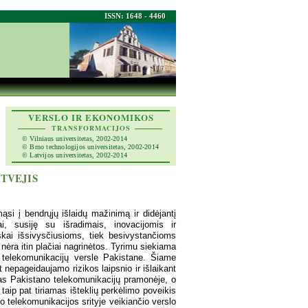
ISSN: 1648 - 4460
VERSLO IR EKONOMIKOS
TRANSFORMACIJOS
© Vilniaus universitetas, 2002-2014
© Brno technologijos universitetas, 2002-2014
© Latvijos universitetas, 2002-2014
TVEJIS
ąsi į bendrųjų išlaidų mažinimą ir didėjantį
i, susiję su išradimais, inovacijomis ir
iškai išsivysčiusioms, tiek besivystančioms
nėra itin plačiai nagrinėtos. Tyrimu siekiama
ms telekomunikacijų versle Pakistane. Šiame
 nepageidaujamo rizikos laipsnio ir išlaikant
imas Pakistano telekomunikacijų pramonėje, o
 taip pat tiriamas išteklių perkėlimo poveikis
telekomunikacijos srityje veikiančio verslo