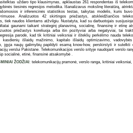
sitelktas uždaro tipo klausimynas, apklaustas 261 respondentas iš telekomu
ybinės tiesinės regresijos metodika. Išanalizavus mokslinę literatūrą, atrink
rašomosios ir inferencinės statistikos testas, taikytas modelis, kuris buv
yrimuose. Analizuotos 42 skirtingos priežastys, atskleidžiančios telek
, tiek naudos klientams atžvilgiu. Nustatyta, kad su darbuotojais susijusioj
ultatai gaunami taikant strateginį planavimą, socialinę, finansinę ir etinę
izuotos priežastys koreliuoja arba itin pozityviai arba negatyviai, tai trak
gresija parodė, kad tik kritiniai veiksniai ir išteklių perkėlimo nauda teleko
 kasdienių išlaidų mažinimo, kapitalo išlaidų optimizavimo, vadovybės 
, įgyja naujų galimybių papildyti esamą know-how, perskirstyti ir sutelkti d
cijų verslui Pakistane. Telekomunikacijos verslo srityje naudojant verslo ra
aip socialinė, etinė, finansinė atsakomybė .
MINIAI ŽODŽIAI
: telekomunikacijų pramonė, verslo ranga, kritiniai veiksniai, 