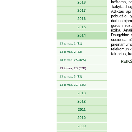
kaštams, pa
2018
Taikyta daug
2017
Atliktas ap
pobūdžio t
2016
darbuotojams
geresni rez
2015
riziką. Anal
Daugybinė re
2014
susideda iš
13 tomas, 1 (31)
prieinamumo
telekomunika
13 tomas, 2 (32)
faktorius, k
13 tomas, 2A (32A)
REIKŠ
13 tomas, 2B (32B)
13 tomas, 3 (33)
13 tomas, 3C (33C)
2013
2012
2011
2010
2009