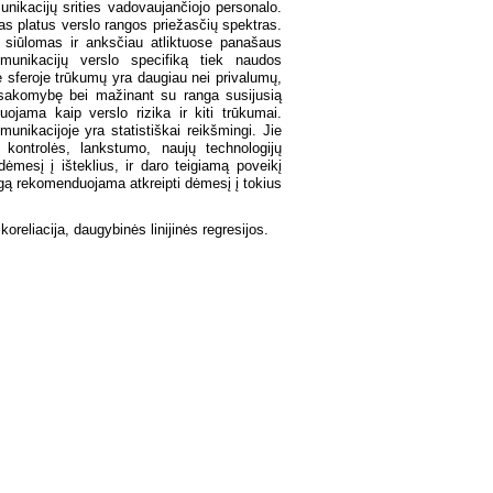
nikacijų srities vadovaujančiojo personalo.
tas platus verslo rangos priežasčių spektras.
o siūlomas ir anksčiau atliktuose panašaus
omunikacijų verslo specifiką tiek naudos
e sferoje trūkumų yra daugiau nei privalumų,
 atsakomybę bei mažinant su ranga susijusią
tuojama kaip verslo rizika ir kiti trūkumai.
munikacijoje yra statistiškai reikšmingi. Jie
kontrolės, lankstumo, naujų technologijų
ėmesį į išteklius, ir daro teigiamą poveikį
ngą rekomenduojama atkreipti dėmesį į tokius
koreliacija, daugybinės linijinės regresijos.