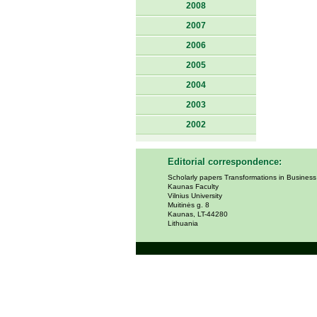
2008
2007
2006
2005
2004
2003
2002
Editorial correspondence:
Scholarly papers Transformations in Busines
Kaunas Faculty
Vilnius University
Muitinės g. 8
Kaunas, LT-44280
Lithuania