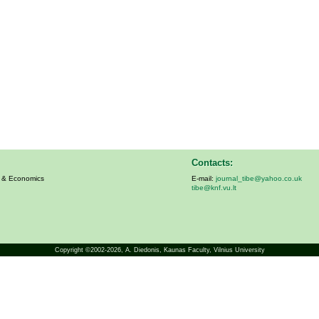
Contacts:
s & Economics
E-mail:
journal_tibe@yahoo.co.uk
tibe@knf.vu.lt
Copyright ©2002-2026,
A. Diedonis
, Kaunas Faculty, Vilnius University