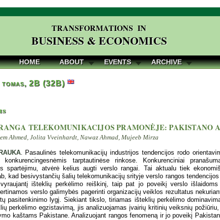
TRANSFORMATIONS IN
BUSINESS & ECONOMICS
HOME
ABOUT
EVENTS
ARCHIVE
 tomas, 2B (32B)
is
RANGA TELEKOMUNIKACIJOS PRAMONĖJE: PAKISTANO A
em Ahmed, Jolita Vveinhardt, Nawaz Ahmad, Mujeeb Mirza
RAUKA
. Pasaulinės telekomunikacijų industrijos tendencijos rodo orientavim
ti konkurencingesnėmis tarptautinėse rinkose. Konkurenciniai pranašuma
jos spartėjimu, atvėrė kelius augti verslo rangai. Tai aktualu tiek ekonom
ab, kad besivystančių šalių telekomunikacijų srityje verslo rangos tendencijos 
i vyraujantį išteklių perkėlimo reiškinį, taip pat jo poveikį verslo išlaido
ertinamos verslo galimybės pagerinti organizacijų veiklos rezultatus nekuriant
tų pasitenkinimo lygį. Siekiant tikslo, tiriamas išteklių perkėlimo dominav
klių perkėlimo egzistavimą, jis analizuojamas įvairių kritinių veiksnių požiūriu,
ymo kaštams Pakistane. Analizuojant rangos fenomeną ir jo poveikį Pakistano 