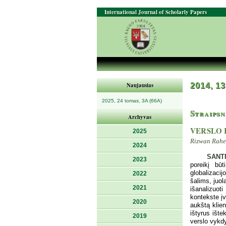
International Journal of Scholarly Papers
Naujausias
2014, 13
2025, 24 tomas, 3A (66A)
Straipsn
Archyvas
VERSLO 
2025
Rizwan Rahe
2024
SANT
2023
poreikį bū
globalizaci
2022
šalims, juol
2021
išanalizuot
kontekste įv
2020
aukštą klien
ištyrus ište
2019
verslo vykd