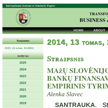
International Journal of Scholarly Papers
TRANSFO
BUSINESS
HOME
ABOUT
2014, 13 tomas, 
Naujausias
2025, 24 tomas, 3A (66A)
Straipsnis
Archyvas
2025
MAžŲ SLOVĖNIJ
2024
BANKŲ FINANSAV
2023
EMPIRINIS TYRI
2022
2021
Alenka Slavec
2020
2019
SANTRAUKA
. St