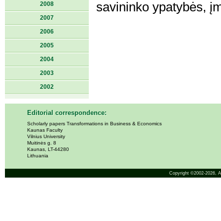
savininko ypatybės, į
2008
2007
2006
2005
2004
2003
2002
Editorial correspondence:
Scholarly papers Transformations in Business & Economics
Kaunas Faculty
Vilnius University
Muitinės g. 8
Kaunas, LT-44280
Lithuania
Copyright ©2002-2026,
A