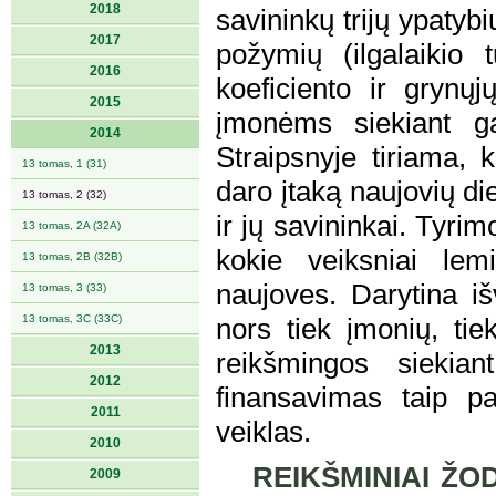
2018
savininkų trijų ypatybių
2017
požymių (ilgalaikio t
2016
koeficiento ir grynų
2015
įmonėms siekiant ga
2014
Straipsnyje tiriama, 
13 tomas, 1 (31)
daro įtaką naujovių 
13 tomas, 2 (32)
ir jų savininkai. Tyrim
13 tomas, 2A (32A)
kokie veiksniai le
13 tomas, 2B (32B)
naujoves. Darytina i
13 tomas, 3 (33)
13 tomas, 3C (33C)
nors tiek įmonių, tie
2013
reikšmingos siekian
2012
finansavimas taip p
2011
veiklas.
2010
REIKŠMINIAI ŽOD
2009