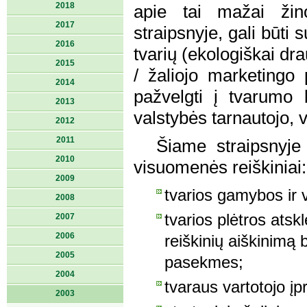
2018
apie tai mažai ž
2017
straipsnyje, gali būti 
2016
tvarių (ekologiškai dra
2015
/ žaliojo marketingo
2014
pažvelgti į tvarumo b
2013
valstybės tarnautojo, v
2012
2011
Šiame straipsnyje
2010
visuomenės reiškiniai:
2009
tvarios gamybos ir 
2008
tvarios plėtros atskl
2007
2006
reiškinių aiškinimą 
2005
pasekmes;
2004
tvaraus vartotojo įpr
2003