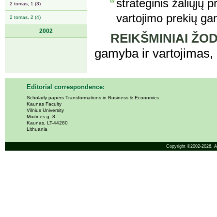
strateginis žaliųjų 
2 tomas, 1 (3)
vartojimo prekių gam
2 tomas, 2 (4)
2002
REIKŠMINIAI ŽOD
gamyba ir vartojimas, 
Editorial correspondence:
Scholarly papers Transformations in Business & Economics
Kaunas Faculty
Vilnius University
Muitinės g. 8
Kaunas, LT-44280
Lithuania
Copyright ©2002-2026,
A