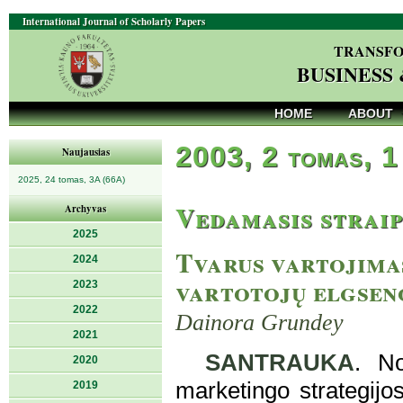
International Journal of Scholarly Papers
TRANSFO
BUSINESS
HOME
ABOUT
2003, 2 tomas, 1
Naujausias
2025, 24 tomas, 3A (66A)
Vedamasis straip
Archyvas
2025
Tvarus vartojimas
2024
vartotojų elgsen
2023
2022
Dainora Grundey
2021
SANTRAUKA
. No
2020
marketingo strategijo
2019