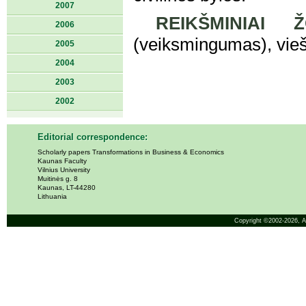
2007
REIKŠMINIAI Ž
2006
(veiksmingumas), vieša
2005
2004
2003
2002
Editorial correspondence:
Scholarly papers Transformations in Business & Economics
Kaunas Faculty
Vilnius University
Muitinės g. 8
Kaunas, LT-44280
Lithuania
Copyright ©2002-2026,
A