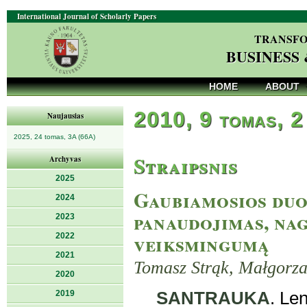
International Journal of Scholarly Papers
TRANSFO
BUSINESS
HOME
ABOUT
2010, 9 tomas, 2
Naujausias
2025, 24 tomas, 3A (66A)
Straipsnis
Archyvas
2025
Gaubiamosios duo
2024
panaudojimas, nag
2023
veiksmingumą
2022
2021
Tomasz Strąk, Małgorz
2020
2019
SANTRAUKA
. Le