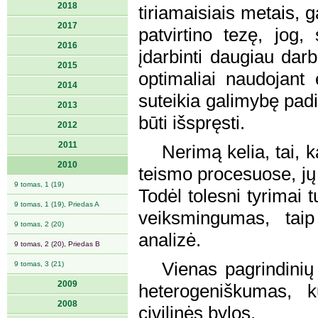
2018
tiriamaisiais metais
2017
patvirtino tezę, jog,
2016
įdarbinti daugiau darb
2015
optimaliai naudojant
2014
suteikia galimybę padid
2013
būti išspręsti.
2012
2011
Nerimą kelia, tai, 
2010
teismo procesuose, j
9 tomas, 1 (19)
Todėl tolesni tyrimai 
9 tomas, 1 (19), Priedas A
veiksmingumas, taip
9 tomas, 2 (20)
analizė.
9 tomas, 2 (20), Priedas B
Vienas pagrindinių
9 tomas, 3 (21)
2009
heterogeniškumas, k
2008
civilinės bylos.