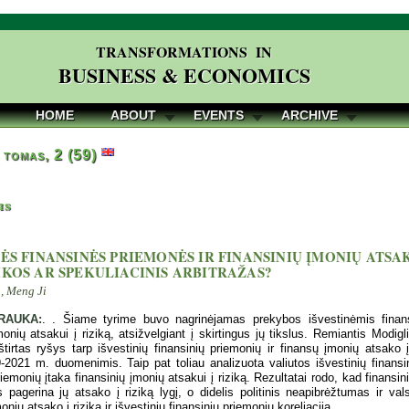
TRANSFORMATIONS IN
BUSINESS & ECONOMICS
HOME
ABOUT
EVENTS
ARCHIVE
 tomas, 2 (59)
is
NĖS FINANSINĖS PRIEMONĖS IR FINANSINIŲ ĮMONIŲ ATSA
IKOS AR SPEKULIACINIS ARBITRAŽAS?
, Meng Ji
RAUKA:
. . Šiame tyrime buvo nagrinėjamas prekybos išvestinėmis fina
monių atsakui į riziką, atsižvelgiant į skirtingus jų tikslus. Remiantis Modiglia
štirtas ryšys tarp išvestinių finansinių priemonių ir finansų įmonių atsako į 
-2021 m. duomenimis. Taip pat toliau analizuota valiutos išvestinių finansi
riemonių įtaka finansinių įmonių atsakui į riziką. Rezultatai rodo, kad finans
 pagerina jų atsako į riziką lygį, o didelis politinis neapibrėžtumas ir val
onių atsako į riziką ir išvestinių finansinių priemonių koreliaciją.