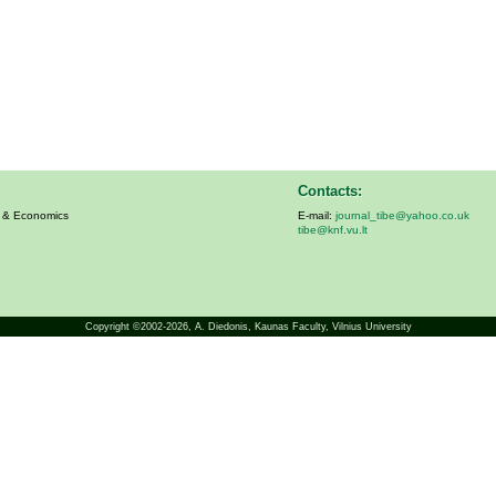
Contacts:
s & Economics
E-mail:
journal_tibe@yahoo.co.uk
tibe@knf.vu.lt
Copyright ©2002-2026,
A. Diedonis
, Kaunas Faculty, Vilnius University