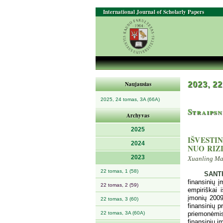
International Journal of Scholarly Papers
Naujausias
2023, 22
2025, 24 tomas, 3A (66A)
Straipsn
Archyvas
2025
IŠVESTI
2024
NUO RIZ
2023
Xuanling Ma
22 tomas, 1 (58)
SANT
finansinių į
22 tomas, 2 (59)
empiriškai i
įmonių 2009
22 tomas, 3 (60)
finansinių p
22 tomas, 3A (60A)
priemonėmis
finansinių įm