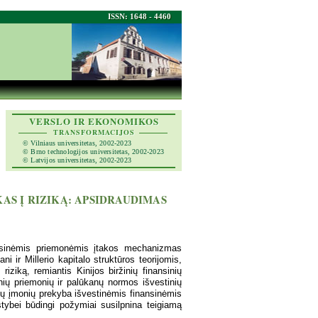
ISSN: 1648 - 4460
VERSLO IR EKONOMIKOS
TRANSFORMACIJOS
© Vilniaus universitetas, 2002-2023
© Brno technologijos universitetas, 2002-2023
© Latvijos universitetas, 2002-2023
KAS Į RIZIKĄ: APSIDRAUDIMAS
nsinėmis priemonėmis įtakos mechanizmas
ni ir Millerio kapitalo struktūros teorijomis,
riziką, remiantis Kinijos biržinių finansinių
nių priemonių ir palūkanų normos išvestinių
inių įmonių prekyba išvestinėmis finansinėmis
stybei būdingi požymiai susilpnina teigiamą