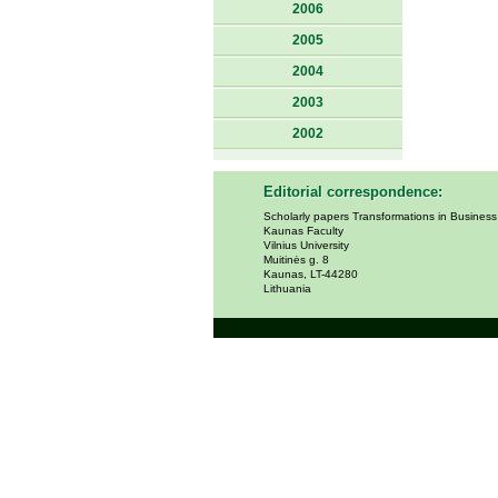
2006
2005
2004
2003
2002
Editorial correspondence:
Scholarly papers Transformations in Busines
Kaunas Faculty
Vilnius University
Muitinės g. 8
Kaunas, LT-44280
Lithuania