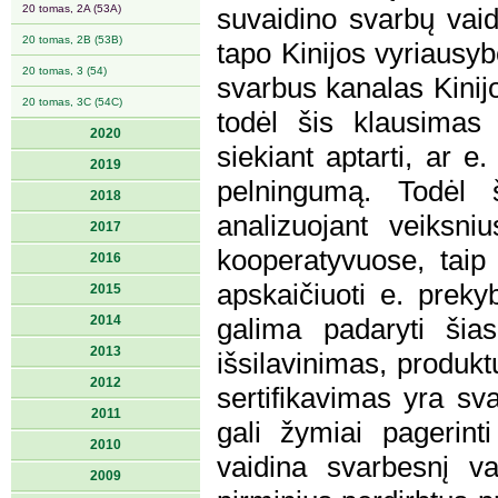
20 tomas, 2A (53A)
suvaidino svarbų vaid
20 tomas, 2B (53B)
tapo Kinijos vyriausy
20 tomas, 3 (54)
svarbus kanalas Kinij
20 tomas, 3C (54C)
todėl šis klausimas
2020
siekiant aptarti, ar 
2019
pelningumą. Todėl 
2018
analizuojant veiksni
2017
kooperatyvuose, taip 
2016
apskaičiuoti e. preky
2015
2014
galima padaryti šia
2013
išsilavinimas, produkt
2012
sertifikavimas yra sv
2011
gali žymiai pagerin
2010
vaidina svarbesnį v
2009