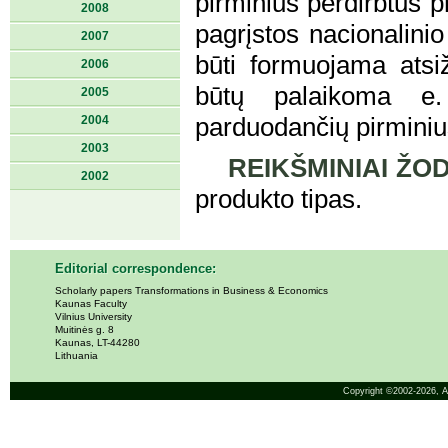
pirminius perdirbtus 
2008
pagrįstos nacionalinio
2007
būti formuojama atsi
2006
būtų palaikoma e.
2005
2004
parduodančių pirminiu
2003
REIKŠMINIAI ŽOD
2002
produkto tipas.
Editorial correspondence:
Scholarly papers Transformations in Business & Economics
Kaunas Faculty
Vilnius University
Muitinės g. 8
Kaunas, LT-44280
Lithuania
Copyright ©2002-2026,
A