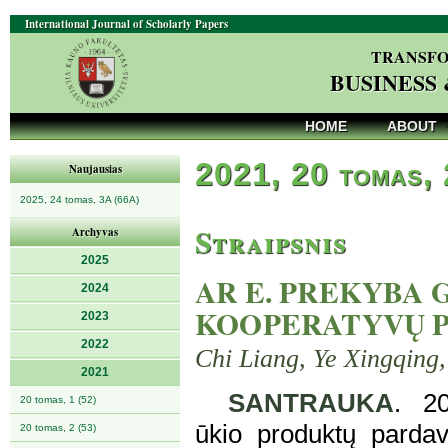
International Journal of Scholarly Papers
TRANSFO
BUSINESS
HOME
ABOUT
2021, 20 tomas,
Naujausias
2025, 24 tomas, 3A (66A)
Straipsnis
Archyvas
2025
AR E. PREKYBA 
2024
KOOPERATYVŲ 
2023
2022
Chi Liang, Ye Xingqing,
2021
SANTRAUKA
. 20
20 tomas, 1 (52)
ūkio produktų pardavi
20 tomas, 2 (53)