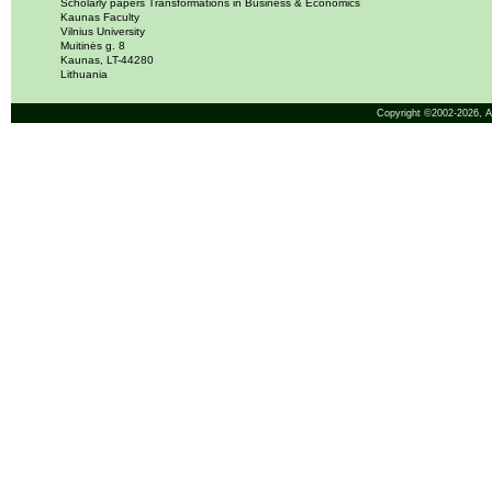
Scholarly papers Transformations in Business & Economics
Kaunas Faculty
Vilnius University
Muitinės g. 8
Kaunas, LT-44280
Lithuania
Copyright ©2002-2026,
A