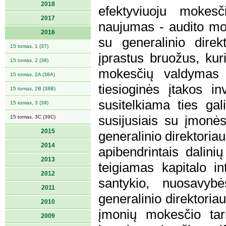
2018
efektyviuoju mokesči
2017
naujumas - audito mo
2016
su generalinio direkt
15 tomas, 1 (37)
įprastus bruožus, kur
15 tomas, 2 (38)
mokesčių valdymas 
15 tomas, 2A (38A)
tiesioginės įtakos i
15 tomas, 2B (38B)
susitelkiama ties gal
15 tomas, 3 (39)
susijusiais su įmonės
15 tomas, 3C (39C)
2015
generalinio direktori
2014
apibendrintais dalinių
2013
teigiamas kapitalo i
2012
santykio, nuosavyb
2011
generalinio direktoria
2010
įmonių mokesčio tari
2009