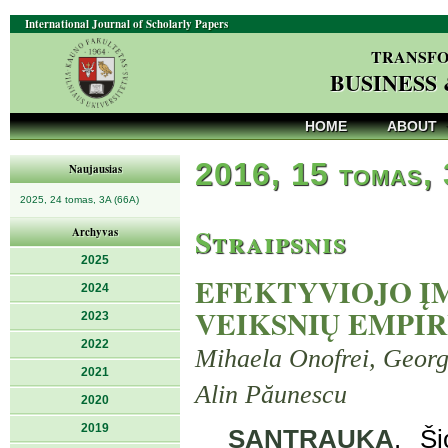
International Journal of Scholarly Papers
TRANSFO
BUSINESS
HOME
ABOUT
2016, 15 tomas,
Naujausias
2025, 24 tomas, 3A (66A)
Straipsnis
Archyvas
2025
EFEKTYVIOJO Į
2024
VEIKSNIŲ EMPIR
2023
2022
Mihaela Onofrei, George
2021
Alin Păunescu
2020
2019
SANTRAUKA
. Ši