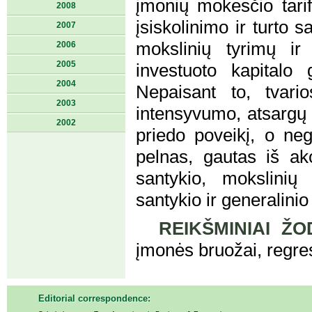
įmonių mokesčio tarif
2008
įsiskolinimo ir turto sa
2007
mokslinių tyrimų ir 
2006
2005
investuoto kapitalo 
2004
Nepaisant to, tvario
2003
intensyvumo, atsargų 
2002
priedo poveikį, o neg
pelnas, gautas iš akci
santykio, mokslinių
santykio ir generalinio
REIKŠMINIAI ŽO
įmonės bruožai, regre
Editorial correspondence: