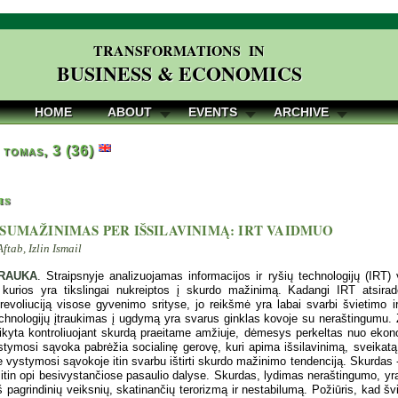
TRANSFORMATIONS IN
BUSINESS & ECONOMICS
HOME
ABOUT
EVENTS
ARCHIVE
 tomas, 3 (36)
is
SUMAŽINIMAS PER IŠSILAVINIMĄ: IRT VAIDMUO
ab, Izlin Ismail
RAUKA
. Straipsnyje analizuojamas informacijos ir ryšių technologijų (IRT)
, kurios yra tikslingai nukreiptos į skurdo mažinimą. Kadangi IRT atsirad
 revoliuciją visose gyvenimo srityse, jo reikšmė yra labai svarbi švietim
chnologijų įtraukimas į ugdymą yra svarus ginklas kovoje su neraštingumu. Ž
aikyta kontroliuojant skurdą praeitame amžiuje, dėmesys perkeltas nuo ek
stymosi sąvoka pabrėžia socialinę gerovę, kuri apima išsilavinimą, sveika
e vystymosi sąvokoje itin svarbu ištirti skurdo mažinimo tendenciją. Skurdas
 itin opi besivystančiose pasaulio dalyse. Skurdas, lydimas neraštingumo, yra d
š pagrindinių veiksnių, skatinančių terorizmą ir nestabilumą. Požiūris, kad š