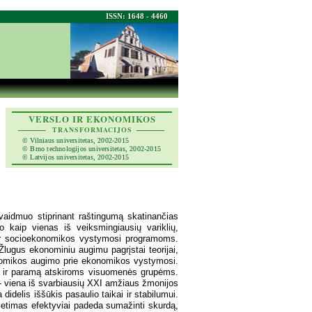
ISSN: 1648 - 4460
VERSLO IR EKONOMIKOS
TRANSFORMACIJOS
© Vilniaus universitetas, 2002-2015
© Brno technologijos universitetas, 2002-2015
© Latvijos universitetas, 2002-2015
 vaidmuo stiprinant raštingumą skatinančias
o kaip vienas iš veiksmingiausių variklių,
o ir socioekonomikos vystymosi programoms.
lugus ekonominiu augimu pagrįstai teorijai,
onomikos augimo prie ekonomikos vystymosi.
tą ir paramą atskiroms visuomenės grupėms.
 - viena iš svarbiausių XXI amžiaus žmonijos
idelis iššūkis pasaulio taikai ir stabilumui.
vietimas efektyviai padeda sumažinti skurdą,