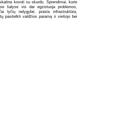
u skatina kovoti su skurdu. Sprendimai, kurie
ose šalyse vis dar egzistuoja problemos,
i lyčių nelygybė, prasta infrastruktūra,
ų pasitelkti valdžios paramą ir viešojo bei