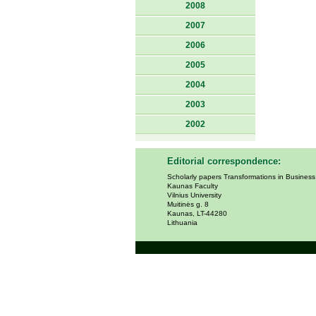
2008
2007
2006
2005
2004
2003
2002
Editorial correspondence:
Scholarly papers Transformations in Busines
Kaunas Faculty
Vilnius University
Muitinės g. 8
Kaunas, LT-44280
Lithuania