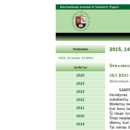
International Journal of Scholarly Papers
Naujausias
2015, 14
2025, 24 tomas, 3A (66A)
Straipsn
Archyvas
SKURDO 
2025
Muhammad Aft
2024
SANT
2023
iniciatyvas
sukeliančių
2022
Modernių te
2021
kuri buvo t
Ši nauja vy
2020
Šioje naujoj
dilemų, kuri
2019
Tai vienas i