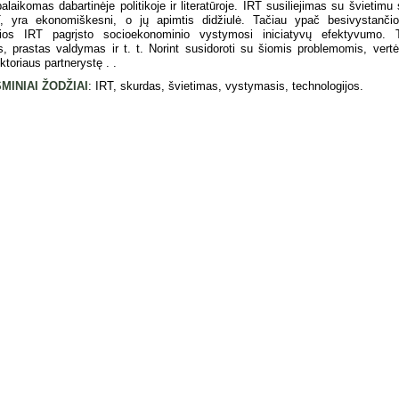
palaikomas dabartinėje politikoje ir literatūroje. IRT susiliejimas su švietim
RT, yra ekonomiškesni, o jų apimtis didžiulė. Tačiau ypač besivystanči
čios IRT pagrįsto socioekonominio vystymosi iniciatyvų efektyvumo. Ta
 prastas valdymas ir t. t. Norint susidoroti su šiomis problemomis, vertėt
ktoriaus partnerystę . .
MINIAI ŽODŽIAI
: IRT, skurdas, švietimas, vystymasis, technologijos.