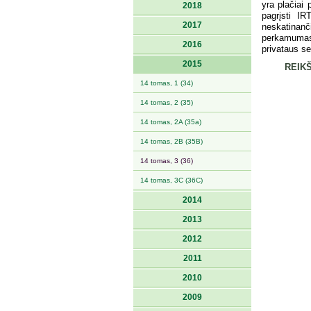
yra plačiai 
2018
pagrįsti I
2017
neskatinan
perkamumas,
2016
privataus se
2015
REIKŠ
14 tomas, 1 (34)
14 tomas, 2 (35)
14 tomas, 2A (35a)
14 tomas, 2B (35B)
14 tomas, 3 (36)
14 tomas, 3C (36C)
2014
2013
2012
2011
2010
2009