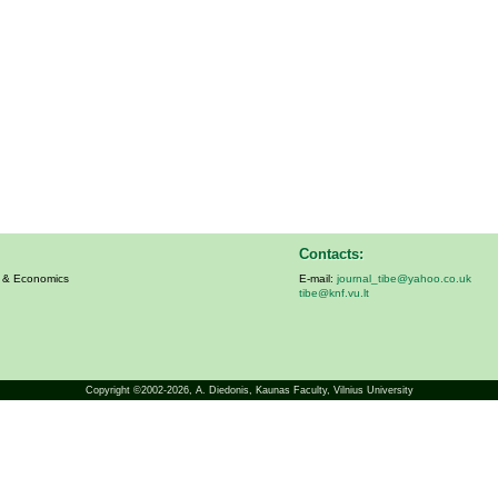
Contacts:
s & Economics
E-mail:
journal_tibe@yahoo.co.uk
tibe@knf.vu.lt
Copyright ©2002-2026,
A. Diedonis
, Kaunas Faculty, Vilnius University