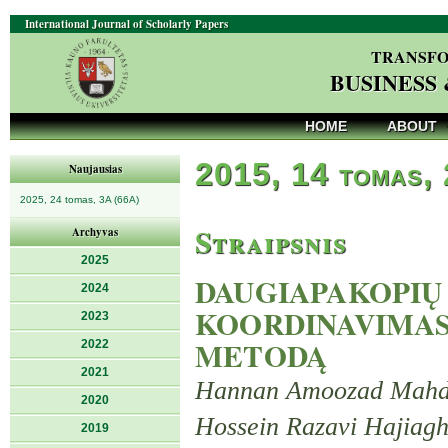
International Journal of Scholarly Papers
TRANSFO
BUSINESS
HOME
ABOUT
2015, 14 tomas, 
Naujausias
2025, 24 tomas, 3A (66A)
Straipsnis
Archyvas
2025
DAUGIAPAKOPIŲ
2024
KOORDINAVIMAS
2023
METODĄ
2022
2021
Hannan Amoozad Mahdir
2020
Hossein Razavi Hajiag
2019