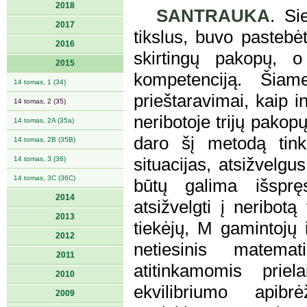
2018
SANTRAUKA
. Si
2017
tikslus, buvo pasteb
2016
skirtingų pakopų, o
2015
kompetenciją. Šiame
14 tomas, 1 (34)
prieštaravimai, kaip 
14 tomas, 2 (35)
neribotoje trijų pakop
14 tomas, 2A (35a)
daro šį metodą tink
14 tomas, 2B (35B)
14 tomas, 3 (36)
situacijas, atsižvelgu
14 tomas, 3C (36C)
būtų galima išsprę
2014
atsižvelgti į neribot
2013
tiekėjų, M gamintojų
2012
netiesinis matemat
2011
atitinkamomis prie
2010
ekvilibriumo api
2009