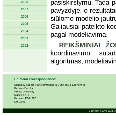
pasiskirstymu. Tada p
2008
pavyzdyje, o rezultata
2007
2006
siūlomo modelio jaut
2005
Galiausiai pateikto ko
2004
pagal modeliavimą.
2003
REIKŠMINIAI ŽO
2002
koordinavimo sutar
algoritmas, modeliavi
Editorial correspondence:
Scholarly papers Transformations in Business & Economics
Kaunas Faculty
Vilnius University
Muitinės g. 8
Kaunas, LT-44280
Lithuania
Copyright ©2002-2026,
A